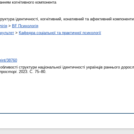
жанням когнітивного компонента
труктура ідентичності, когнітивний, конативний та афективний компоненти,
ігія
>
BF Психологія
акультет
>
Кафедра соціальної та практичної психології
print/38760
бливості структури національної ідентичності українців раннього доросл
просторі
. 2023. С. 75–80.