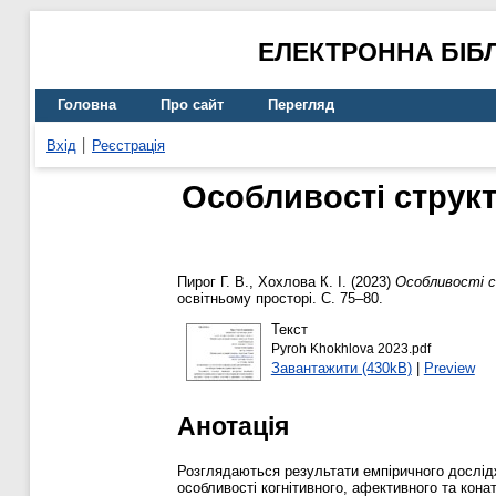
ЕЛЕКТРОННА БІБ
Головна
Про сайт
Перегляд
Вхід
Реєстрація
Особливості структ
Пирог Г. В.
,
Хохлова К. І.
(2023)
Особливості с
освітньому просторі. С. 75–80.
Текст
Pyroh Khokhlova 2023.pdf
Завантажити (430kB)
|
Preview
Анотація
Розглядаються результати емпіричного дослідж
особливості когнітивного, афективного та кона