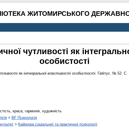
ЛІОТЕКА ЖИТОМИРСЬКОГО ДЕРЖАВНО
чної чутливості як інтегральн
особистості
тливості як інтегральної властивості особистості.
Габітус. № 52. С.
стість, краса, гармонія, художність
ігія
>
BF Психологія
акультет
>
Кафедра соціальної та практичної психології