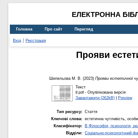
ЕЛЕКТРОННА БІБ
Головна
Про сайт
Перегляд
Вхід
Реєстрація
Прояви естети
Шепельова М. В.
(2023)
Прояви естетичної чу
Текст
- Опублікована версія
8.pdf
Завантажити (262kB)
|
Preview
Тип ресурсу:
Стаття
Ключові слова:
естетична чутливість, особи
Класифікатор:
B Філософія, психологія, рел
Відділи:
Соціально-психологічний ф