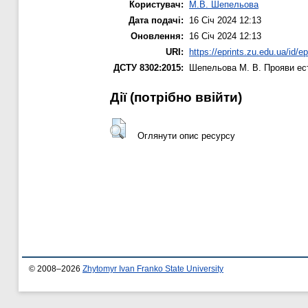
Користувач:
М.В. Шепельова
Дата подачі:
16 Січ 2024 12:13
Оновлення:
16 Січ 2024 12:13
URI:
https://eprints.zu.edu.ua/id/e
ДСТУ 8302:2015:
Шепельова М. В.
Прояви ест
Дії ​​(потрібно ввійти)
Оглянути опис ресурсу
© 2008–2026
Zhytomyr Ivan Franko State University