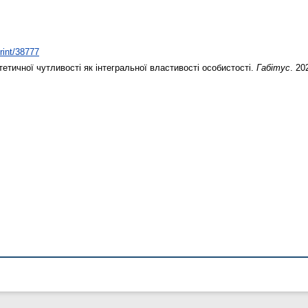
print/38777
етичної чутливості як інтегральної властивості особистості.
Габітус
. 20