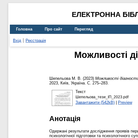
ЕЛЕКТРОННА БІБ
Головна
Про сайт
Перегляд
Вхід
Реєстрація
Можливості ді
Шепельова М. В.
(2023)
Можливості діагности
2023, Київ, Україна. С. 275–283.
Текст
Шепельова_тези_ІП_2023.pdf
Завантажити (542kB)
|
Preview
Анотація
Одержані результати дослідження проявів перц
психологічної підготовки та психологічного с