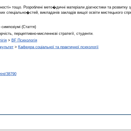
ості» тощо. Розроблені мето�дичні матеріали діагностики та розвитку зд
чих спеціально�стей, викладачів закладів вищої освіти мистецького спря
 симпозіумі (Стаття)
орчість, перцептивно-мисленнєві стратегії, студенти.
ігія
>
BF Психологія
культет
>
Кафедра соціальної та практичної психології
rint/38790