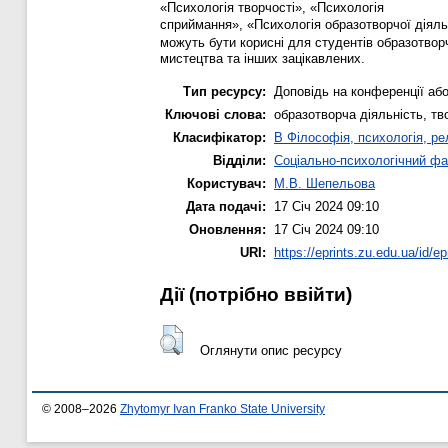
«Психологія творчості», «Психологія
сприймання», «Психологія образотворчої діяльн
можуть бути корисні для студентів образотвор
мистецтва та інших зацікавлених.
Тип ресурсу:
Доповідь на конференції або
Ключові слова:
образотворча діяльність, тв
Класифікатор:
B Філософія, психологія, рел
Відділи:
Соціально-психологічний фа
Користувач:
М.В. Шепельова
Дата подачі:
17 Січ 2024 09:10
Оновлення:
17 Січ 2024 09:10
URI:
https://eprints.zu.edu.ua/id/ep
Дії ​​(потрібно ввійти)
Оглянути опис ресурсу
© 2008–2026
Zhytomyr Ivan Franko State University