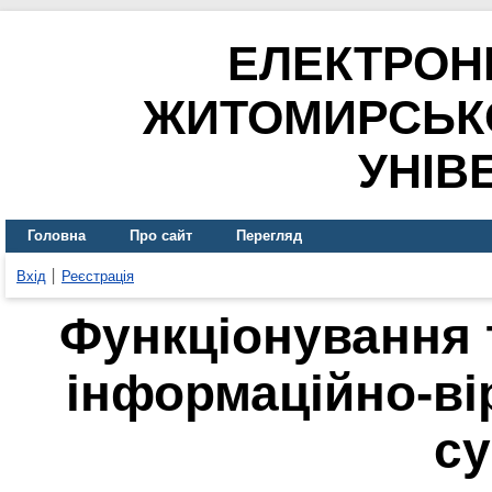
ЕЛЕКТРОН
ЖИТОМИРСЬК
УНІВ
Головна
Про сайт
Перегляд
Вхід
Реєстрація
Функціонування 
інформаційно-ві
су