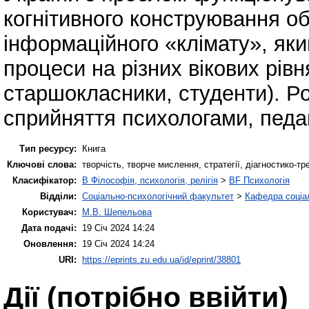
когнітивного конструювання об
інформаційного «клімату», яки
процеси на різних вікових рів
старшокласники, студенти). Р
сприйняття психологами, педа
Тип ресурсу:
Книга
Ключові слова:
творчість, творче мислення, стратегії, діагностико-т
Класифікатор:
B Філософія, психологія, релігія
>
BF Психологія
Відділи:
Соціально-психологічний факультет
>
Кафедра соціал
Користувач:
М.В. Шепельова
Дата подачі:
19 Січ 2024 14:24
Оновлення:
19 Січ 2024 14:24
URI:
https://eprints.zu.edu.ua/id/eprint/38801
Дії ​​(потрібно ввійти)