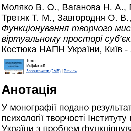
Моляко В. О.
,
Ваганова Н. А.
,
Третяк Т. М.
,
Завгородня О. В.
Функціонування творчого мис
віртуальному просторі суб’є
Костюка НАПН України, Київ - 
Текст
Moljako.pdf
Завантажити (2MB)
|
Preview
Анотація
У монографії подано результат
психології творчості Інституту
України з проблем функціонув