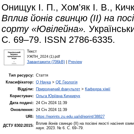
Онищук І. П.
,
Хом’як І. В.
,
Кичк
Вплив йонів свинцю (ІІ) на пос
сорту «Ювілейна».
Українськи
С. 69–79. ISSN 2786-6335.
Текст
УЖПН_2024 (1).pdf
Завантажити (706kB)
|
Preview
Тип ресурсу:
Стаття
Класифікатор:
Q Наука
>
QE Геологія
Відділи:
Природничий факультет
>
Кафедра хімії
Користувач:
Ольга Юріївна Кичкирук
Дата подачі:
24 Січ 2024 11:39
Оновлення:
24 Січ 2024 11:39
URI:
https://eprints.zu.edu.ua/id/eprint/38827
Вплив йонів свинцю (ІІ) на посівні якості насіння ози
ДСТУ 8302:2015:
наук
. 2023. № 6. С. 69–79.