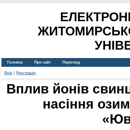
ЕЛЕКТРОН
ЖИТОМИРСЬК
УНІВ
Головна
Про сайт
Перегляд
Вхід
Реєстрація
Вплив йонів свинцю
насіння озим
«Юв