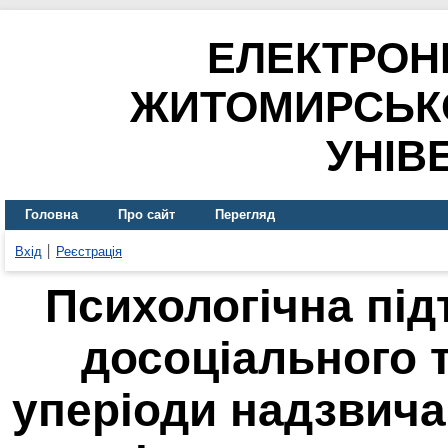
ЕЛЕКТРОН
ЖИТОМИРСЬК
УНІВ
Головна
Про сайт
Перегляд
Вхід
Реєстрація
Психологічна під
досоціального 
уперіоди надзвича