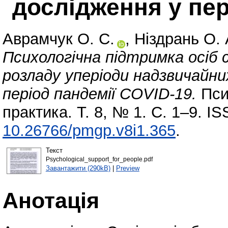
дослідження у пер
Аврамчук О. С.
,
Ніздрань О. 
Психологічна підтримка осіб
розладу уперіоди надзвичайни
період пандемії COVID-19.
Пси
практика. Т. 8, № 1. С. 1–9. I
10.26766/pmgp.v8i1.365
.
Текст
Psychological_support_for_people.pdf
Завантажити (290kB)
|
Preview
Анотація