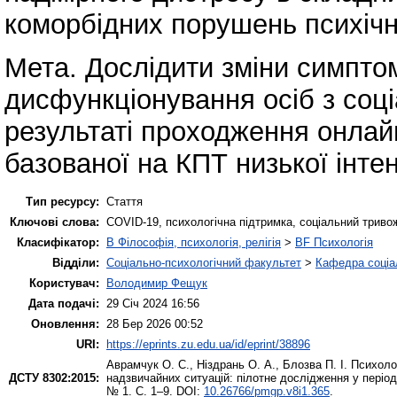
коморбідних порушень психічн
Мета. Дослідити зміни симптом
дисфункціонування осіб з соц
результаті проходження онлай
базованої на КПТ низької інтен
Тип ресурсу:
Стаття
Ключові слова:
COVID-19, психологічна підтримка, соціальний трив
Класифікатор:
B Філософія, психологія, релігія
>
BF Психологія
Відділи:
Соціально-психологічний факультет
>
Кафедра соціал
Користувач:
Володимир Фещук
Дата подачі:
29 Січ 2024 16:56
Оновлення:
28 Бер 2026 00:52
URI:
https://eprints.zu.edu.ua/id/eprint/38896
Аврамчук О. С.
,
Ніздрань О. А.
,
Блозва П. І.
Психолог
ДСТУ 8302:2015:
надзвичайних ситуацій: пілотне дослідження у періо
№ 1. С. 1–9. DOI:
10.26766/pmgp.v8i1.365
.