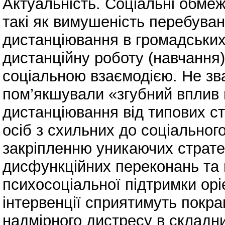
Актуальність. Соціальні обмеж
такі як вимушеність перебува
дистанціювання в громадських 
дистанційну роботу (навчання)
соціальною взаємодією. Не зв
пом’якшували «згубний вплив 
дистанціювання від типових ст
осіб з схильних до соціальног
закріпленню уникаючих страте
дисфункційних переконань та 
психосоціальної підтримки оріє
інтервенції сприятимуть покр
надмірного дистресу в складн