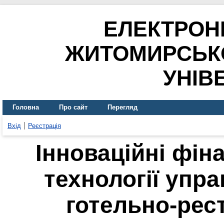
ЕЛЕКТРОН
ЖИТОМИРСЬК
УНІВ
Головна
Про сайт
Перегляд
Вхід
Реєстрація
Інноваційні фін
технології упр
готельно-рес