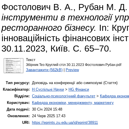
Фостолович В. А.
,
Рубан М. Д.
інструменти в технології уп
ресторанного бізнесу.
In: Кру
інноваційність фінансових інс
30.11.2023, Київ. С. 65–70.
Текст
Збірник Тез Круглий стіл 30.11.2023 Фостолович Рубан.pdf
Завантажити (562kB)
|
Preview
Тип ресурсу:
Доповідь на конференції або симпозіумі (Стаття)
Класифікатор:
H Суспільні Науки
>
HG Фінанси
Відділи:
Соціально-психологічний факультет
>
Кафедра економі
Користувач:
Кафедра економіки, менеджменту, маркетингу
Дата подачі:
30 Січ 2024 15:48
Оновлення:
24 Черв 2025 17:43
URI:
https://eprints.zu.edu.ua/id/eprint/38911