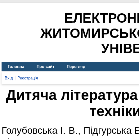
ЕЛЕКТРОН
ЖИТОМИРСЬК
УНІВ
Головна
Про сайт
Перегляд
Вхід
Реєстрація
Дитяча література
технік
Голубовська І. В.
,
Підгурська 