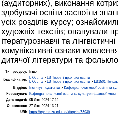
(аудиторних), виконання котри
здобувачі освіти засвоїли знан
усіх розділів курсу; ознайоми
художніх текстів; опанували пр
ітературознавчі та лінгвістичн
комунікативні ознаки мовлення
дитячої літератури та фолькло
Тип ресурсу:
Інше
L Освіта
>
LB Теорія і практика освіти
Класифікатор:
L Освіта
>
LB Теорія і практика освіти
>
LB1501 Початк
Відділи:
Інститут педагогіки
>
Кафедра початкової освіти та ку
Користувач:
Кафедра початкової освіти та культури фахової мови
Дата подачі:
05 Лют 2024 17:12
Оновлення:
27 Лют 2024 13:21
URI:
https://eprints.zu.edu.ua/id/eprint/38939