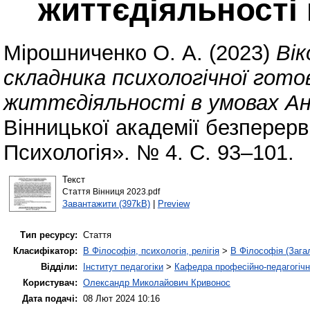
життєдіяльності
Мірошниченко О. А.
(2023)
Вік
складника психологічної готов
життєдіяльності в умовах А
Вінницької академії безперервн
Психологія». № 4. С. 93–101.
Текст
Стаття Вінниця 2023.pdf
Завантажити (397kB)
|
Preview
Тип ресурсу:
Стаття
Класифікатор:
B Філософія, психологія, релігія
>
B Філософія (Зага
Відділи:
Інститут педагогіки
>
Кафедра професійно-педагогічної
Користувач:
Олександр Миколайович Кривонос
Дата подачі:
08 Лют 2024 10:16