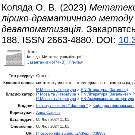
Коляда О. В.
(2023)
Метатекс
лірико-драматичного методу
деавтоматизація.
Закарпатськ
188. ISSN 2663-4880. DOI:
10.
Текст
Коляда_Метатекстуальність.pdf
Завантажити (474kB)
|
Preview
Тип ресурсу:
Стаття
Ключові слова:
метатекстуальність, інтермедіальність, композиція, р
P Мова та Література
>
PN Література (Загальне)
Класифікатор:
P Мова та Література
>
PN Література (Загальне)
>
P
P Мова та Література
>
PS Американська література
Відділи:
Інститут іноземної філології
>
Кафедра германської фі
Користувач:
Анна Савина
Дата подачі:
08 Лют 2024 11:03
Оновлення:
08 Лют 2024 11:03
URI:
https://eprints.zu.edu.ua/id/eprint/38959