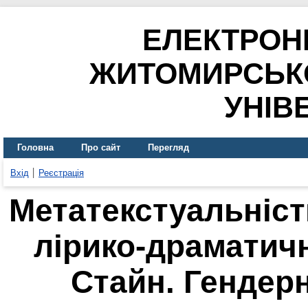
ЕЛЕКТРОН
ЖИТОМИРСЬК
УНІВ
Головна
Про сайт
Перегляд
Вхід
Реєстрація
Метатекстуальніст
лірико-драматич
Стайн. Гендер