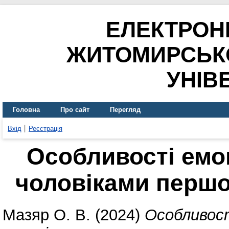
ЕЛЕКТРОН
ЖИТОМИРСЬК
УНІВ
Головна
Про сайт
Перегляд
Вхід
Реєстрація
Особливості емо
чоловіками першо
Мазяр О. В.
(2024)
Особливост