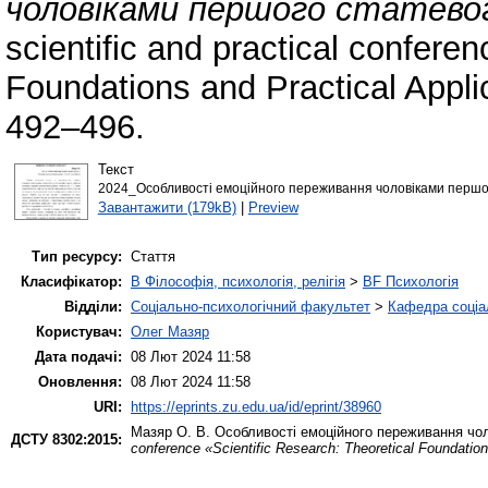
чоловіками першого статево
scientific and practical confere
Foundations and Practical Appli
492–496.
Текст
2024_Особливості емоційного переживання чоловіками першого
Завантажити (179kB)
|
Preview
Тип ресурсу:
Стаття
Класифікатор:
B Філософія, психологія, релігія
>
BF Психологія
Відділи:
Соціально-психологічний факультет
>
Кафедра соціал
Користувач:
Олег Мазяр
Дата подачі:
08 Лют 2024 11:58
Оновлення:
08 Лют 2024 11:58
URI:
https://eprints.zu.edu.ua/id/eprint/38960
Мазяр О. В.
Особливості емоційного переживання чол
ДСТУ 8302:2015:
conference «Scientific Research: Theoretical Foundation