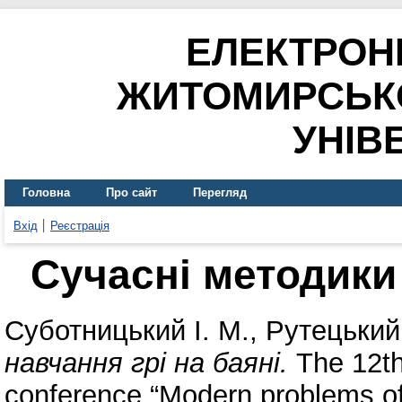
ЕЛЕКТРОН
ЖИТОМИРСЬК
УНІВ
Головна
Про сайт
Перегляд
Вхід
Реєстрація
Сучасні методики 
Суботницький І. М.
,
Рутецький 
навчання грі на баяні.
The 12th 
conference “Modern problems of