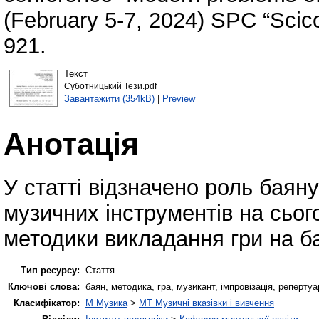
(February 5-7, 2024) SPC “Scico
921.
Текст
Суботницький Тези.pdf
Завантажити (354kB)
|
Preview
Анотація
У статті відзначено роль баян
музичних інструментів на сього
методики викладання гри на ба
Тип ресурсу:
Стаття
Ключові слова:
баян, методика, гра, музикант, імпровізація, репертуа
Класифікатор:
M Музика
>
MT Музичні вказівки і вивчення