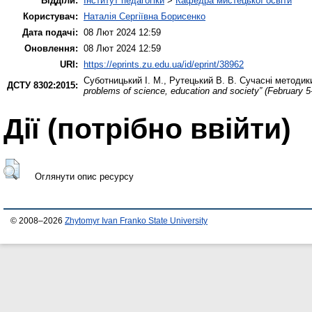
Відділи:
Інститут педагогіки
>
Кафедра мистецької освіти
Користувач:
Наталія Сергіївна Борисенко
Дата подачі:
08 Лют 2024 12:59
Оновлення:
08 Лют 2024 12:59
URI:
https://eprints.zu.edu.ua/id/eprint/38962
Суботницький І. М.
,
Рутецький В. В.
Сучасні методики
ДСТУ 8302:2015:
problems of science, education and society” (February 5
Дії ​​(потрібно ввійти)
Оглянути опис ресурсу
© 2008–2026
Zhytomyr Ivan Franko State University