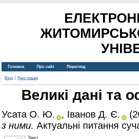
ЕЛЕКТРОН
ЖИТОМИРСЬК
УНІВ
Головна
Про сайт
Перегляд
Вхід
Реєстрація
Великі дані та 
Усата О. Ю.
,
Іванов Д. Є.
(2
з ними.
Актуальні питання суча
Текст