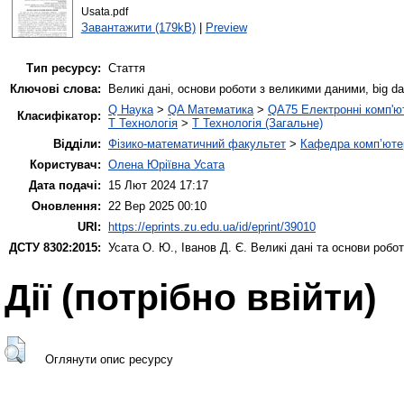
Usata.pdf
Завантажити (179kB)
|
Preview
Тип ресурсу:
Стаття
Ключові слова:
Великі дані, основи роботи з великими даними, big da
Q Наука
>
QA Математика
>
QA75 Електронні комп'ю
Класифікатор:
T Технологія
>
T Технологія (Загальне)
Відділи:
Фізико-математичний факультет
>
Кафедра комп’ютер
Користувач:
Олена Юріївна Усата
Дата подачі:
15 Лют 2024 17:17
Оновлення:
22 Вер 2025 00:10
URI:
https://eprints.zu.edu.ua/id/eprint/39010
ДСТУ 8302:2015:
Усата О. Ю.
,
Іванов Д. Є.
Великі дані та основи робо
Дії ​​(потрібно ввійти)
Оглянути опис ресурсу