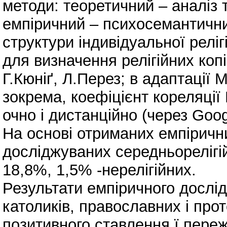
методи: теоретичний – аналіз 
емпіричний – психосемантични
структури індивідуальної релі
для визначення релігійних коп
Г.Кюніґ, Л.Перез; в адаптації 
зокрема, коефіцієнт кореляці
очно і дистанційно (через Goo
На основі отриманих емпіричн
досліджуваних середньорелігій
18,8%, 1,5% -нерелігійних.
Результати емпіричного дослід
католиків, православних і про
позитивного ставлення ї переж