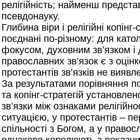
релігійність; найменш представ
псевдонауку.
Глибина віри і релігійні копінг
поєднані по-різному: для катол
фокусом, духовним зв’язком і
православних зв’язок є з оцінк
протестантів зв’язків не виявл
За результатами порівняння пок
та копінг-стратегій установле
зв’язки між ознаками релігійно
ситуацією, у протестантів – пе
спільності з Богом, а у правос
однаково корелюють з показник