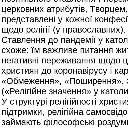
церковних атрибутів, Творцем,
представлені у кожної конфесі
щодо релігії (у православних).
Ставлення до пандемії у катол
схоже: їм важливе питання жит
негативні переживання щодо ц
християн до коронавірусу і ка
«Обмеження», «Поширення». Зу
(«Релігійне значення» у католи
У структурі релігійності хрис
підтримки, релігійна самосвідо
займають філософські роздуми