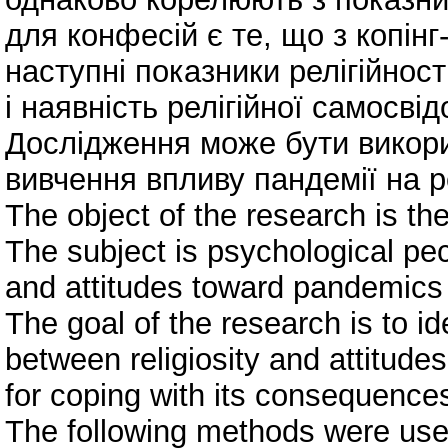
для конфесій є те, що з копінг
наступні показники релігійності
і наявність релігійної самосвід
Дослідження може бути викор
вивчення впливу пандемії на ре
The object of the research is th
The subject is psychological pecu
and attitudes toward pandemic
The goal of the research is to ide
between religiosity and attitud
for coping with its consequence
The following methods were used