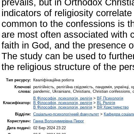
prevails, but in Orthodox Christi
indicators of religiosity correla
common to the confessions is that
are most often associated with c
faith in God, and the presence o
The study can be used to furthe
the religious structure of the pe
Тип ресурсу:
Кваліфікаційна робота
Ключові
релігійність, релігійна свідомість, пандемія, українці, х
слова:
pandemic, Ukrainians, Christians, Christian confessions, 
B Філософія, психологія, релігія
>
BF Психологія
Класифікатор:
B Філософія, психологія, релігія
>
BL Релігія
B Філософія, психологія, релігія
>
BR Християнство
Відділи:
Соціально-психологічний факультет
>
Кафедра соціаль
Користувач:
Ганна Володимирівна Пирог
Дата подачі:
02 Бер 2024 23:22