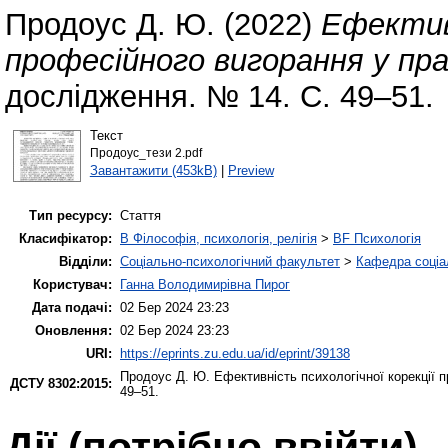
Продоус Д. Ю.
(2022)
Ефективн
професійного вигорання у пра
дослідження. № 14. С. 49–51.
Текст
Продоус_тези 2.pdf
Завантажити (453kB)
|
Preview
Тип ресурсу:
Стаття
Класифікатор:
B Філософія, психологія, релігія
>
BF Психологія
Відділи:
Соціально-психологічний факультет
>
Кафедра соціал
Користувач:
Ганна Володимирівна Пирог
Дата подачі:
02 Бер 2024 23:23
Оновлення:
02 Бер 2024 23:23
URI:
https://eprints.zu.edu.ua/id/eprint/39138
Продоус Д. Ю.
Ефективність психологічної корекції 
ДСТУ 8302:2015:
49–51.
Дії ​​(потрібно ввійти)