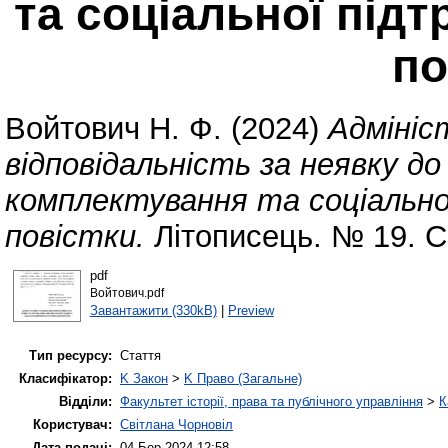
та соціальної під
по
Войтович Н. Ф.
(2024)
Адмініс
відповідальність за неявку д
комплектування та соціально
повістки.
Літописець. № 19. С
pdf
Войтович.pdf
Завантажити (330kB)
|
Preview
Тип ресурсу:
Стаття
Класифікатор:
K Закон
>
K Право (Загальне)
Відділи:
Факультет історії, права та публічного управління
>
К
Користувач:
Світлана Чорновіл
Дата подачі:
04 Бер 2024 12:58