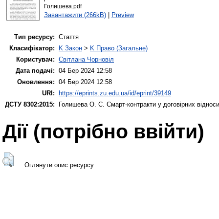
Голишева.pdf
Завантажити (266kB)
|
Preview
Тип ресурсу:
Стаття
Класифікатор:
K Закон
>
K Право (Загальне)
Користувач:
Світлана Чорновіл
Дата подачі:
04 Бер 2024 12:58
Оновлення:
04 Бер 2024 12:58
URI:
https://eprints.zu.edu.ua/id/eprint/39149
ДСТУ 8302:2015:
Голишева О. С.
Смарт-контракти у договірних віднос
Дії ​​(потрібно ввійти)
Оглянути опис ресурсу