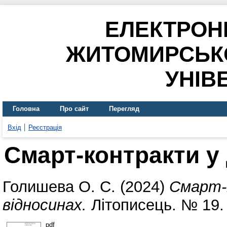
ЕЛЕКТРОН
ЖИТОМИРСЬК
УНІВ
Головна
Про сайт
Перегляд
Вхід
Реєстрація
Смарт-контракти у
Голишева О. С.
(2024)
Смарт-
відносинах.
Літописець. № 19. 
pdf