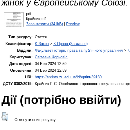
жінок у Європейському Союзі.
pdf
Крайник.pdf
Завантажити (341kB)
|
Preview
Тип ресурсу:
Стаття
Класифікатор:
K Закон
>
K Право (Загальне)
Відділи:
Факультет історії, права та публічного управління
>
К
Користувач:
Світлана Чорновіл
Дата подачі:
04 Бер 2024 12:59
Оновлення:
04 Бер 2024 12:59
URI:
https://eprints.zu.edu.ua/id/eprint/39150
ДСТУ 8302:2015:
Крайник Г. С.
Особливості правового регулювання пра
Дії ​​(потрібно ввійти)
Оглянути опис ресурсу