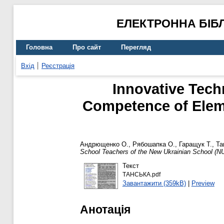
ЕЛЕКТРОННА БІБ
Головна
Про сайт
Перегляд
Вхід
Реєстрація
Innovative Tech
Competence of Elem
Андрющенко О.
,
Рябошапка О.
,
Гаращук Т.
,
Та
School Teachers of the New Ukrainian School (N
Текст
ТАНСЬКА.pdf
Завантажити (359kB)
|
Preview
Анотація