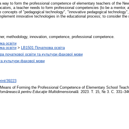
 a way to form the professional competence of elementary teachers of the New
ucators, a teacher needs to form professional competencies (to be a mentor, a c
 the concepts of "pedagogical technology", "innovative pedagogical technology
implement innovative technologies in the educational process; to consider the
her, methodology, innovation, competence, professional competence.
ика освіти
ика освіти
>
LB1501 Початкова освіта
а початкової освіти та культури фахової мови
та культури фахової мови
print/39223
 Means of Forming the Professional Competence of Elementary School Teache
Românească pentru Educaţie Multidimensională
. 2023. Т. 15, № 3. С. 331–34