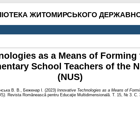
ЛІОТЕКА ЖИТОМИРСЬКОГО ДЕРЖАВНО
nologies as a Means of Forming 
entary School Teachers of the N
(NUS)
нська В. В.
,
Беженар І.
(2023)
Innovative Technologies as a Means of Form
US).
Revista Românească pentru Educaţie Multidimensională. Т. 15, № 3. С.