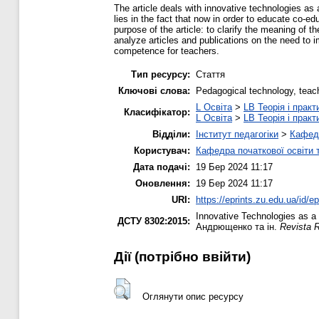
The article deals with innovative technologies as
lies in the fact that now in order to educate co-ed
purpose of the article: to clarify the meaning of
analyze articles and publications on the need to 
competence for teachers.
Тип ресурсу:
Стаття
Ключові слова:
Pedagogical technology, teac
L Освіта
>
LB Теорія і практ
Класифікатор:
L Освіта
>
LB Теорія і практ
Відділи:
Інститут педагогіки
>
Кафедр
Користувач:
Кафедра початкової освіти 
Дата подачі:
19 Бер 2024 11:17
Оновлення:
19 Бер 2024 11:17
URI:
https://eprints.zu.edu.ua/id/e
Innovative Technologies as a
ДСТУ 8302:2015:
Андрющенко та ін.
Revista 
Дії ​​(потрібно ввійти)
Оглянути опис ресурсу