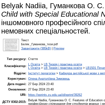
Belyak Nadiia
,
Гуманкова О. С.
Child with Special Educational 
іншомовного професійного спіл
немовних спеціальностей.
Текст
Беляк _Гуманкова_тези.pdf
Завантажити (385kB)
|
Preview
Тип ресурсу:
Стаття
L Освіта
>
LB Теорія і практика освіти
Класифікатор:
L Освіта
>
LB Теорія і практика освіти
>
LB1501 Почат
Відділи:
Інститут педагогіки
>
Кафедра англійської мови з мет
Користувач:
Олена Анатоліївна Зимовець
Дата подачі:
27 Бер 2024 23:40
Оновлення:
27 Бер 2024 23:40
URI:
https://eprints.zu.edu.ua/id/eprint/39262
Belyak Nadiia
,
Гуманкова О. С.
Features of Education o
ДСТУ 8302:2015:
професійного спілкування для студентів мовних і н