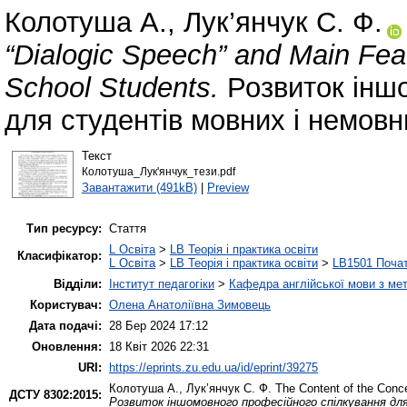
Колотуша А.
,
Лук’янчук С. Ф.
“Dialogic Speech” and Main Feat
School Students.
Розвиток іншо
для студентів мовних і немовн
Текст
Колотуша_Лук'янчук_тези.pdf
Завантажити (491kB)
|
Preview
Тип ресурсу:
Стаття
L Освіта
>
LB Теорія і практика освіти
Класифікатор:
L Освіта
>
LB Теорія і практика освіти
>
LB1501 Почат
Відділи:
Інститут педагогіки
>
Кафедра англійської мови з мет
Користувач:
Олена Анатоліївна Зимовець
Дата подачі:
28 Бер 2024 17:12
Оновлення:
18 Квіт 2026 22:31
URI:
https://eprints.zu.edu.ua/id/eprint/39275
Колотуша А.
,
Лук’янчук С. Ф.
The Content of the Conce
ДСТУ 8302:2015:
Розвиток іншомовного професійного спілкування дл