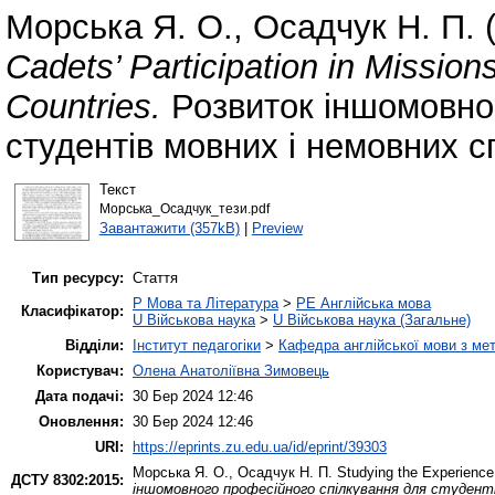
Морська Я. О.
,
Осадчук Н. П.
(
Cadets’ Participation in Missi
Countries.
Розвиток іншомовног
студентів мовних і немовних с
Текст
Морська_Осадчук_тези.pdf
Завантажити (357kB)
|
Preview
Тип ресурсу:
Стаття
P Мова та Література
>
PE Англійська мова
Класифікатор:
U Військова наука
>
U Військова наука (Загальне)
Відділи:
Інститут педагогіки
>
Кафедра англійської мови з мет
Користувач:
Олена Анатоліївна Зимовець
Дата подачі:
30 Бер 2024 12:46
Оновлення:
30 Бер 2024 12:46
URI:
https://eprints.zu.edu.ua/id/eprint/39303
Морська Я. О.
,
Осадчук Н. П.
Studying the Experience
ДСТУ 8302:2015:
іншомовного професійного спілкування для студент