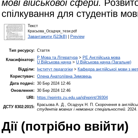
мові військової сфери.
Розвито
спілкування для студентів мов
Текст
Красьова_Осадчук_тези.pdf
Завантажити (523kB)
|
Preview
Тип ресурсу:
Стаття
P Мова та Література
>
PE Англійська мова
Класифікатор:
U Військова наука
>
U Військова наука (Загальне)
Відділи:
Інститут педагогіки
>
Кафедра англійської мови з мет
Користувач:
Олена Анатоліївна Зимовець
Дата подачі:
30 Бер 2024 12:46
Оновлення:
30 Бер 2024 12:46
URI:
https://eprints.zu.edu.ua/id/eprint/39304
Красьова А. Д.
,
Осадчук Н. П.
Скорочення в англійськ
ДСТУ 8302:2015:
студентів мовних і немовних спеціальностей
. 2024.
Дії ​​(потрібно ввійти)