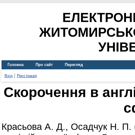
ЕЛЕКТРОН
ЖИТОМИРСЬК
УНІВ
Головна
Про сайт
Перегляд
Вхід
Реєстрація
Скорочення в англі
с
Красьова А. Д.
,
Осадчук Н. П.