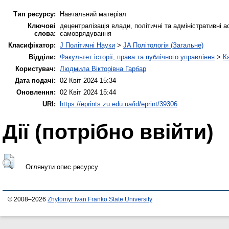
Тип ресурсу:
Навчальний матеріал
Ключові
децентралізація влади, політичні та адміністративні 
слова:
самоврядування
Класифікатор:
J Політичні Науки
>
JA Політологія (Загальне)
Відділи:
Факультет історії, права та публічного управління
>
К
Користувач:
Людмила Вікторівна Гарбар
Дата подачі:
02 Квіт 2024 15:34
Оновлення:
02 Квіт 2024 15:44
URI:
https://eprints.zu.edu.ua/id/eprint/39306
Дії ​​(потрібно ввійти)
Оглянути опис ресурсу
© 2008–2026
Zhytomyr Ivan Franko State University