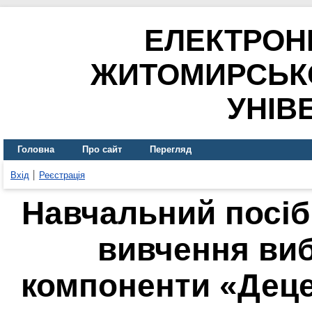
ЕЛЕКТРОН
ЖИТОМИРСЬК
УНІВ
Головна
Про сайт
Перегляд
Вхід
Реєстрація
Навчальний посіб
вивчення виб
компоненти «Деце