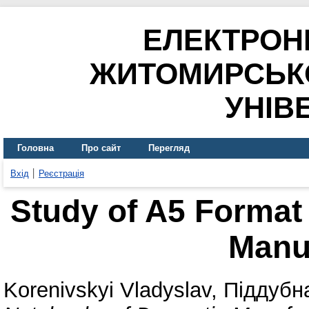
ЕЛЕКТРОН
ЖИТОМИРСЬК
УНІВ
Головна
Про сайт
Перегляд
Вхід
Реєстрація
Study of A5 Format
Manu
Korenivskyi Vladyslav
,
Піддубн