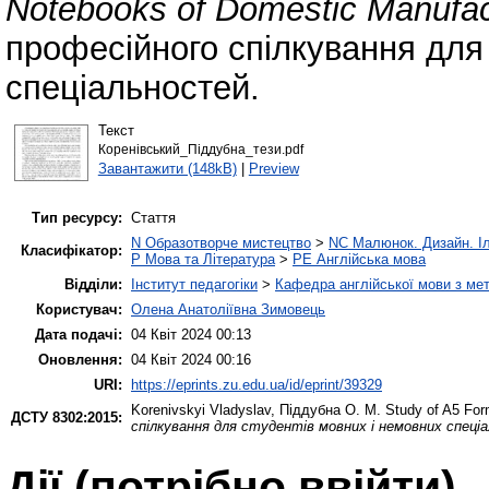
Notebooks of Domestic Manufac
професійного спілкування для
спеціальностей.
Текст
Коренівський_Піддубна_тези.pdf
Завантажити (148kB)
|
Preview
Тип ресурсу:
Стаття
N Образотворче мистецтво
>
NC Малюнок. Дизайн. І
Класифікатор:
P Мова та Література
>
PE Англійська мова
Відділи:
Інститут педагогіки
>
Кафедра англійської мови з мет
Користувач:
Олена Анатоліївна Зимовець
Дата подачі:
04 Квіт 2024 00:13
Оновлення:
04 Квіт 2024 00:16
URI:
https://eprints.zu.edu.ua/id/eprint/39329
Korenivskyi Vladyslav
,
Піддубна О. М.
Study of A5 For
ДСТУ 8302:2015:
спілкування для студентів мовних і немовних спеці
Дії ​​(потрібно ввійти)