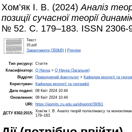
Хом’як І. В.
(2024)
Аналіз теор
позиції сучасної теорії динам
№ 52. С. 179–183. ISSN 2306-
Текст
35.pdf
Завантажити (350kB)
|
Preview
Тип ресурсу:
Стаття
Класифікатор:
Q Наука
>
Q Наука (Загальне)
Відділи:
Природничий факультет
>
Кафедра екології та геогр
Користувач:
Кафедра екології та географії
Дата подачі:
08 Квіт 2024 10:44
Оновлення:
08 Квіт 2024 10:44
URI:
https://eprints.zu.edu.ua/id/eprint/39361
Хом’як І. В.
Аналіз теорій поліклімаксу та моноклімакс
ДСТУ 8302:2015:
179–183.
Дії ​​(потрібно ввійти)