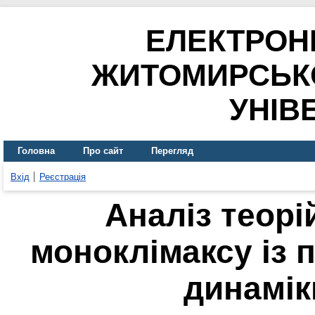
ЕЛЕКТРОН
ЖИТОМИРСЬК
УНІВ
Головна
Про сайт
Перегляд
Вхід
Реєстрація
Аналіз теорі
моноклімаксу із п
динамік