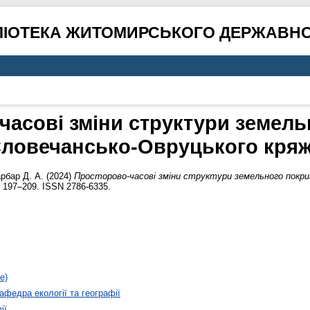
ЛІОТЕКА ЖИТОМИРСЬКОГО ДЕРЖАВНО
часові зміни структури земель
ловечансько-Овруцького кря
арбар Д. А.
(2024)
Просторово-часові зміни структури земельного покри
 197–209. ISSN 2786-6335.
е)
афедра екології та географії
ії