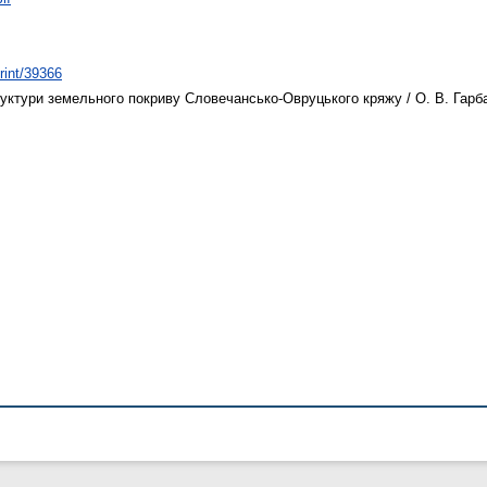
print/39366
руктури земельного покриву Словечансько-Овруцького кряжу / О. В. Гарба
.