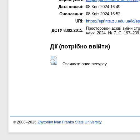
Дата подачі:
08 Квіт 2024 16:49
Оновлення:
08 Квіт 2024 16:52
URI:
https://eprints.zu.edu.ua/id/e
Просторово-часові зміни ст
ДСТУ 8302:2015:
наук
. 2024. № 7. С. 197–209
Дії ​​(потрібно ввійти)
Оглянути опис ресурсу
© 2008–2026
Zhytomyr Ivan Franko State University