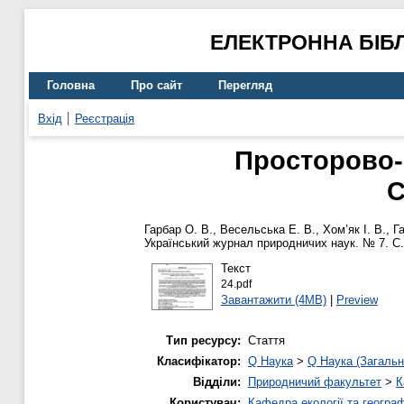
ЕЛЕКТРОННА БІБ
Головна
Про сайт
Перегляд
Вхід
Реєстрація
Просторово-
С
Гарбар О. В.
,
Весельська Е. В.
,
Хом’як І. В.
,
Г
Український журнал природничих наук. № 7. С.
Текст
24.pdf
Завантажити (4MB)
|
Preview
Тип ресурсу:
Стаття
Класифікатор:
Q Наука
>
Q Наука (Загальн
Відділи:
Природничий факультет
>
К
Користувач:
Кафедра екології та географ