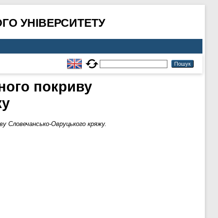
ГО УНІВЕРСИТЕТУ
ного покриву
жу
ву Словечансько-Овруцького кряжу.