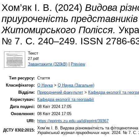
Хом’як І. В.
(2024)
Видова різ
приуроченість представників 
Житомирського Полісся.
Укра
№ 7. С. 240–249. ISSN 2786-6
Текст
27.pdf
Завантажити (320kB)
|
Preview
Тип ресурсу:
Стаття
Класифікатор:
Q Наука
>
Q Наука (Загальне)
Відділи:
Природничий факультет
>
Кафедра екології та геогр
Користувач:
Кафедра екології та географії
Дата подачі:
08 Квіт 2024 17:05
Оновлення:
08 Квіт 2024 17:05
URI:
https://eprints.zu.edu.ua/id/eprint/39367
Хом’як І. В.
Видова різноманітність та фітоценотична 
ДСТУ 8302:2015:
Український журнал природничих наук
. 2024. № 7. С.