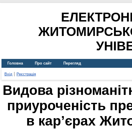
ЕЛЕКТРОН
ЖИТОМИРСЬК
УНІВ
Головна
Про сайт
Перегляд
Вхід
Реєстрація
Видова різноманіт
приуроченість пре
в кар’єрах Жит