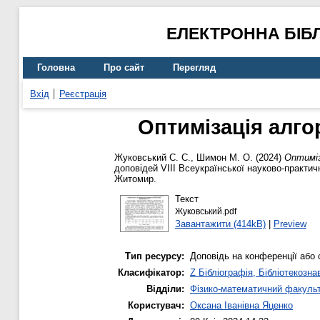
ЕЛЕКТРОННА БІБ
Головна
Про сайт
Перегляд
Вхід
Реєстрація
Оптимізація алго
Жуковський С. С.
,
Шимон М. О.
(2024)
Оптиміз
доповідей VІІІ Всеукраїнської науково-практичн
Житомир.
Текст
Жуковський.pdf
Завантажити (414kB)
|
Preview
Тип ресурсу:
Доповідь на конференції або 
Класифікатор:
Z Бібліографія, Бібліотекозна
Відділи:
Фізико-математичний факуль
Користувач:
Оксана Іванівна Яценко