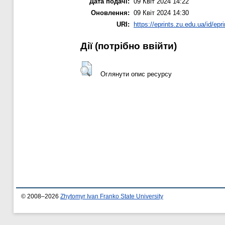
Дата подачі:
09 Квіт 2024 14:22
Оновлення:
09 Квіт 2024 14:30
URI:
https://eprints.zu.edu.ua/id/epr
Дії ​​(потрібно ввійти)
Оглянути опис ресурсу
© 2008–2026
Zhytomyr Ivan Franko State University