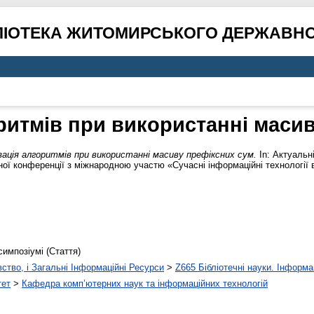
ЛІОТЕКА ЖИТОМИРСЬКОГО ДЕРЖАВНО
ритмів при використанні маси
ація алгоритмів при використанні масиву префіксних сум.
In: Актуальн
ої конференції з міжнародною участю «Сучасні інформаційні технології в 
симпозіумі (Стаття)
вство, і Загальні Інформаційні Ресурси
>
Z665 Бібліотечні науки. Інформа
тет
>
Кафедра комп’ютерних наук та інформаційних технологій