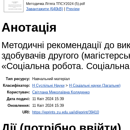
Методичка Літяга ТПСУ2024 (5).pdf
Завантажити (640kB)
|
Preview
Анотація
Методичні рекомендації до ви
здобувачів другого (магістерсь
«Соціальна робота. Соціальна 
Тип ресурсу:
Навчальний матеріал
Класифікатор:
H Суспільні Науки
>
H Соціальні науки (Загальне)
Користувач:
Світлана Миколаївна Коляденко
Дата подачі:
11 Квіт 2024 15:39
Оновлення:
11 Квіт 2024 15:39
URI:
https://eprints.zu.edu.ua/id/eprint/39410
Дії ​​(потрібно ввійти)