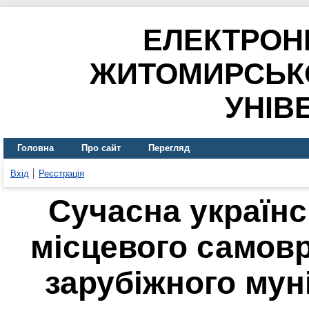
ЕЛЕКТРОН
ЖИТОМИРСЬК
УНІВ
Головна
Про сайт
Перегляд
Вхід
Реєстрація
Сучасна україн
місцевого самовр
зарубіжного мун