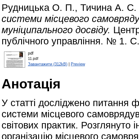
Рудницька О. П.
,
Тичина А. С.
системи місцевого самовряду
муніципального досвіду.
Центр
публічного управління. № 1. С
pdf
11.pdf
Завантажити (312kB)
|
Preview
Анотація
У статті досліджено питання 
системи місцевого самоврядув
світових практик. Розглянуто 
організацію місцевого самовря