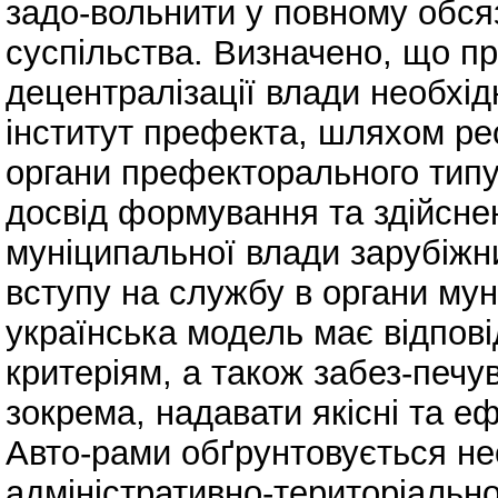
задо-вольнити у повному обсяз
суспільства. Визначено, що п
децентралізації влади необхід
інститут префекта, шляхом рео
органи префекторального типу.
досвід формування та здійснен
муніципальної влади зарубіжни
вступу на службу в органи му
українська модель має відпов
критеріям, а також забез-печу
зокрема, надавати якісні та еф
Авто-рами обґрунтовується не
адміністративно-територіальн