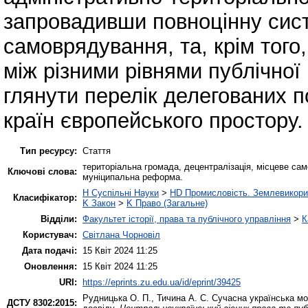
запровадивши повноцінну сист
самоврядування, та, крім того
між різними рівнями публічної
глянути перелік делегованих 
країн європейського простору.
Тип ресурсу:
Стаття
територіальна громада, децентралізація, місцеве са
Ключові слова:
муніципальна реформа.
H Суспільні Науки
>
HD Промисловість. Землевикори
Класифікатор:
K Закон
>
K Право (Загальне)
Відділи:
Факультет історії, права та публічного управління
>
К
Користувач:
Світлана Чорновіл
Дата подачі:
15 Квіт 2024 11:25
Оновлення:
15 Квіт 2024 11:25
URI:
https://eprints.zu.edu.ua/id/eprint/39425
Рудницька О. П.
,
Тичина А. С.
Сучасна українська мо
ДСТУ 8302:2015: