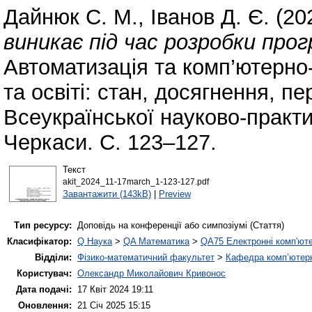
Дайнюк С. М.
,
Іванов Д. Є.
(20
виникає під час розробки про
Автоматизація та комп’ютерно-
та освіті: стан, досягнення, п
Всеукраїнської науково-практич
Черкаси. С. 123–127.
Текст
akit_2024_11-17march_1-123-127.pdf
Завантажити (143kB)
|
Preview
Тип ресурсу:
Доповідь на конференції або симпозіумі (Стаття)
Класифікатор:
Q Наука
>
QA Математика
>
QA75 Електронні комп'ют
Відділи:
Фізико-математичний факультет
>
Кафедра комп’ютерн
Користувач:
Олександр Миколайович Кривонос
Дата подачі:
17 Квіт 2024 19:11
Оновлення:
21 Січ 2025 15:15