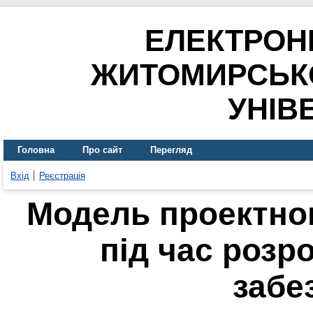
ЕЛЕКТРОН
ЖИТОМИРСЬК
УНІВ
Головна
Про сайт
Перегляд
Вхід
Реєстрація
Модель проектног
під час розр
забе