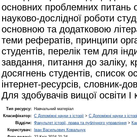
основних проблемних питань 
науково-дослідної роботи студ
основною та додатковою літер
теми рефератів, принципи орга
студентів, перелік тем для ін
завдання, питання до заліку, 
досягнень студентів, список о
інтернет-ресурсів, словник-дов
Для здобувачів вищої освіти І 
Тип ресурсу:
Навчальний матеріал
Класифікатор:
C Допоміжні науки з історії
>
C Допоміжні науки з історі
Відділи:
Факультет історії, права та публічного управління
>
Ка
Користувач:
Іван Васильович Ковальчук
Дата подачі:
22 Квіт 2024 21:24