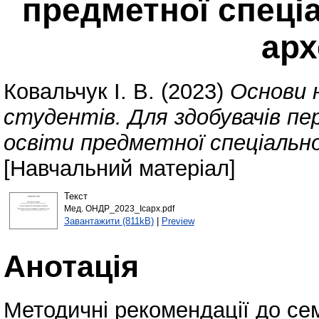
предметної спеціа
арх
Ковальчук І. В.
(2023)
Основи 
студентів. Для здобувачів пе
освіти предметної спеціально
[Навчальний матеріал]
Текст
Мед. ОНДР_2023_Ісарх.pdf
Завантажити (811kB)
|
Preview
Анотація
Методичні рекомендації до сем