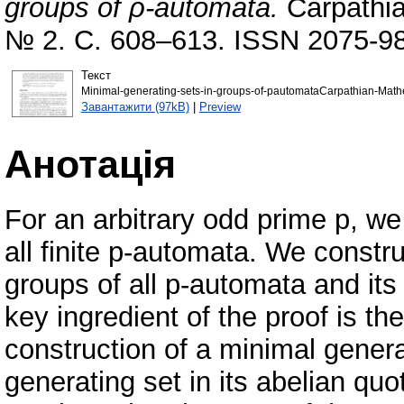
groups of ρ-automata.
Carpathia
№ 2. С. 608–613. ISSN 2075-9
Текст
Minimal-generating-sets-in-groups-of-pautomataCarpathian-Mathe
Завантажити (97kB)
|
Preview
Анотація
For an arbitrary odd prime p, we
all finite p-automata. We constr
groups of all p-automata and its
key ingredient of the proof is the
construction of a minimal genera
generating set in its abelian quot