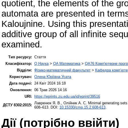
quotient, the elements of the gr
automata are presented in terms
Kaloujnine. Using this presenta
additive group of all infinite se
examined.
Тип ресурсу:
Стаття
Класифікатор:
Q Наука
>
QA Математика
>
QA76 Комп'ютерне прогр
Відділи:
Фізико-математичний факультет
>
Кафедра комп’ютер
Користувач:
Олена Юріївна Усата
Дата подачі:
24 Квіт 2024 16:18
Оновлення:
06 Трав 2026 14:16
URI:
https://eprints.zu.edu.ua/id/eprint/39516
Лавренюк Я. В.
,
Олійник А. С.
Minimal generating sets
ДСТУ 8302:2015:
608–613. DOI:
10.15330/cmp.15.2.608-613
.
Дії ​​(потрібно ввійти)