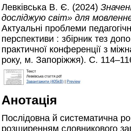
Левківська В. Є.
(2024)
Значен
досліджую світ» для мовленн
Актуальні проблеми педагогічно
перспективи : збірник тез допо
практичної конференції з міжн
року, м. Запоріжжя). С. 114–11
Текст
Левківська стаття.pdf
Завантажити (405kB)
|
Preview
Анотація
Послідовна й систематична ро
розширенням словникового за