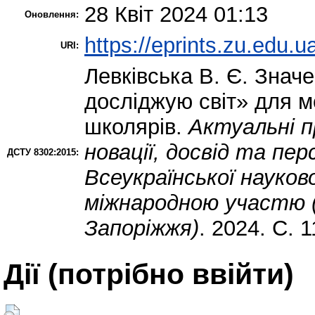
28 Квіт 2024 01:13
Оновлення:
https://eprints.zu.edu.u
URI:
Левківська В. Є.
Значен
досліджую світ» для 
школярів.
Актуальні п
новації, досвід та пер
ДСТУ 8302:2015:
Всеукраїнської науков
міжнародною участю (2
Запоріжжя)
. 2024. С. 
Дії ​​(потрібно ввійти)