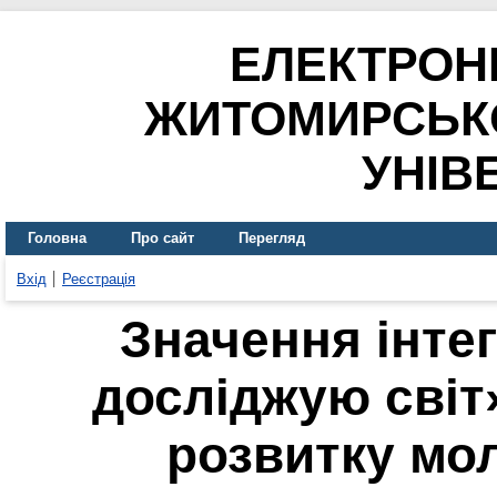
ЕЛЕКТРОН
ЖИТОМИРСЬК
УНІВ
Головна
Про сайт
Перегляд
Вхід
Реєстрація
Значення інте
досліджую світ
розвитку мо