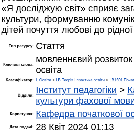
«Я досліджую світ» сприяє заг
культури, формуванню комунік
дітей почуття любові до рідно
Стаття
Тип ресурсу:
мовленнєвий розвиток
Ключові слова:
освіта
Класифікатор:
L Освіта
>
LB Теорія і практика освіти
>
LB1501 Почат
Інститут педагогіки
>
К
Відділи:
культури фахової мов
Кафедра початкової ос
Користувач:
28 Квіт 2024 01:13
Дата подачі: