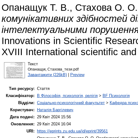
Опанащук Т. В.
,
Стахова О. О.
комунікативних здібностей ді
інтелектуальними порушення
Innovations in Scientific Resear
ХVІІІ Іnternational scientific an
Текст
Опанащук, Стахова_тези.pdf
Завантажити (226kB)
|
Preview
Тип ресурсу:
Стаття
Класифікатор:
B Філософія, психологія, релігія
>
BF Психологія
Відділи:
Соціально-психологічний факультет
>
Кафедра психол
Користувач:
Наталія Баргілевич
Дата подачі:
29 Квіт 2024 15:56
Оновлення:
29 Квіт 2024 16:04
URI:
https://eprints.zu.edu.ua/id/eprint/39561