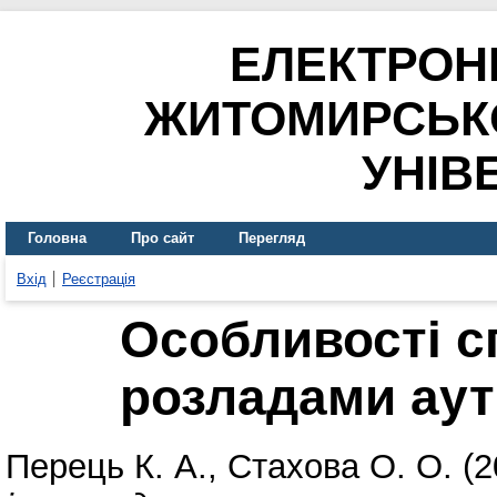
ЕЛЕКТРОН
ЖИТОМИРСЬК
УНІВ
Головна
Про сайт
Перегляд
Вхід
Реєстрація
Особливості сп
розладами аут
Перець К. А.
,
Стахова О. О.
(2