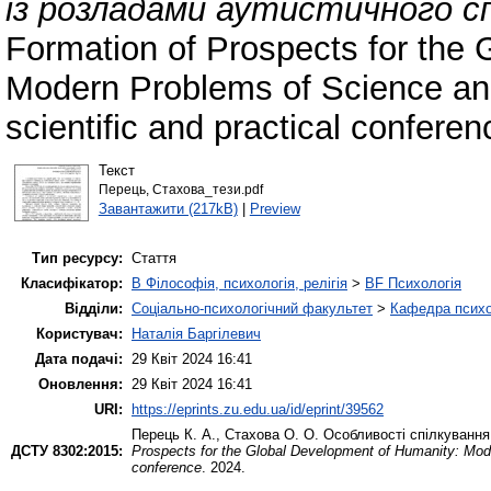
із розладами аутистичного с
Formation of Prospects for the
Modern Problems of Science and
scientific and practical conferen
Текст
Перець, Стахова_тези.pdf
Завантажити (217kB)
|
Preview
Тип ресурсу:
Стаття
Класифікатор:
B Філософія, психологія, релігія
>
BF Психологія
Відділи:
Соціально-психологічний факультет
>
Кафедра психол
Користувач:
Наталія Баргілевич
Дата подачі:
29 Квіт 2024 16:41
Оновлення:
29 Квіт 2024 16:41
URI:
https://eprints.zu.edu.ua/id/eprint/39562
Перець К. А.
,
Стахова О. О.
Особливості спілкування 
ДСТУ 8302:2015:
Prospects for the Global Development of Humanity: Moder
conference
. 2024.