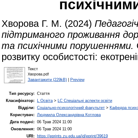
психічним
Хворова Г. М.
(2024)
Педагогіч
підтриманого проживання до
та психічними порушеннями.
розвитку особистості: екотрені
Текст
Хворова.pdf
Завантажити (229kB)
|
Preview
Тип ресурсу:
Стаття
Класифікатор:
L Освіта
>
LC Спеціальні аспекти освіти
Відділи:
Соціально-психологічний факультет
>
Кафедра психол
Користувач:
Людмила Олександрівна Котлова
Дата подачі:
06 Трав 2024 11:00
Оновлення:
06 Трав 2024 11:00
URI:
https://eprints.zu.edu.ua/id/eprint/39619