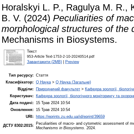
Horalskyi L. P.
,
Ragulya M. R.
,
B. V.
(2024)
Peculiarities of ma
morphological structures of the 
Mechanisms in Biosystems.
Текст
953-Article Text-1753-2-10-20240514.pdf
Завантажити (2MB)
|
Preview
Тип ресурсу:
Стаття
Класифікатор:
Q Наука
>
Q Наука (Загальне)
Відділи:
Природничий факультет
>
Кафедра зоології, біологі
Користувач:
Кафедра зоології, біологічного моніторингу та охоро
Дата подачі:
15 Трав 2024 10:54
Оновлення:
15 Трав 2024 10:54
URI:
https://eprints.zu.edu.ua/id/eprint/39659
Peculiarities of macro- and cytometric assessment of mor
ДСТУ 8302:2015:
Mechanisms in Biosystems
. 2024.