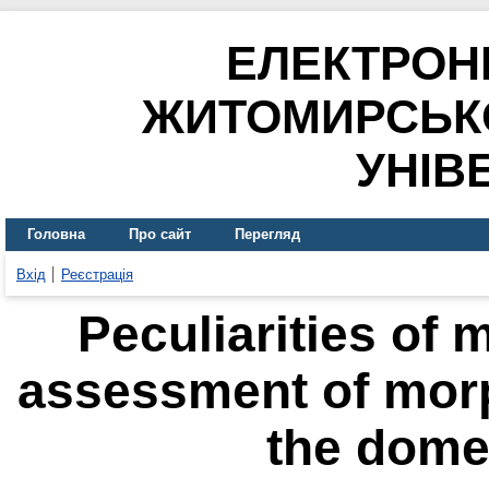
ЕЛЕКТРОН
ЖИТОМИРСЬК
УНІВ
Головна
Про сайт
Перегляд
Вхід
Реєстрація
Peculiarities of 
assessment of morp
the domes