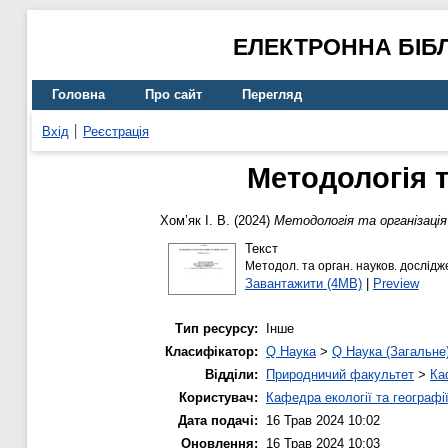
ЕЛЕКТРОННА БІБ
Головна
Про сайт
Перегляд
Вхід
Реєстрація
Методологія т
Хом’як І. В.
(2024)
Методологія та організація 
Текст
Методол. та орган. науков. досліджен
Завантажити (4MB)
|
Preview
Тип ресурсу:
Інше
Класифікатор:
Q Наука
>
Q Наука (Загальне
Відділи:
Природничий факультет
>
Ка
Користувач:
Кафедра екології та географі
Дата подачі:
16 Трав 2024 10:02
Оновлення:
16 Трав 2024 10:03