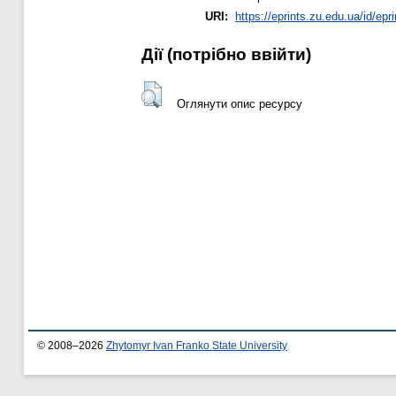
URI:
https://eprints.zu.edu.ua/id/epr
Дії ​​(потрібно ввійти)
Оглянути опис ресурсу
© 2008–2026
Zhytomyr Ivan Franko State University