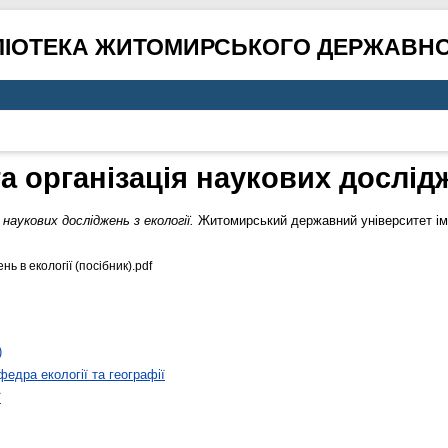
ЛІОТЕКА ЖИТОМИРСЬКОГО ДЕРЖАВНО
а організація наукових дослідж
наукових досліджень з екології.
Житомирський державний університет іме
ь в екології (посібник).pdf
)
федра екології та географії
ї