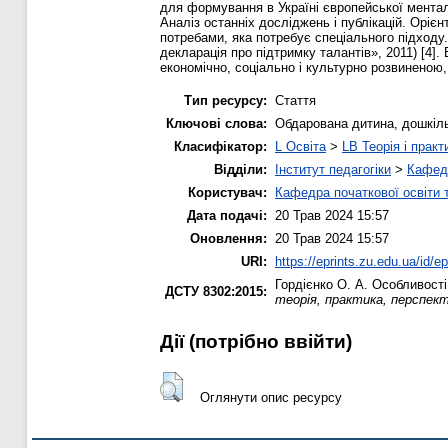
для формування в Україні європейської ментал
Аналіз останніх досліджень і публікацій. Оріє
потребами, яка потребує спеціального підходу.
декларація про підтримку талантів», 2011) [4
економічно, соціально і культурно розвиненою
Тип ресурсу:
Стаття
Ключові слова:
Обдарована дитина, дошкільн
Класифікатор:
L Освіта
>
LB Теорія і практ
Відділи:
Інститут педагогіки
>
Кафедр
Користувач:
Кафедра початкової освіти 
Дата подачі:
20 Трав 2024 15:57
Оновлення:
20 Трав 2024 15:57
URI:
https://eprints.zu.edu.ua/id/e
Гордієнко О. А.
Особливості 
ДСТУ 8302:2015:
теорія, практика, перспект
Дії ​​(потрібно ввійти)
Оглянути опис ресурсу