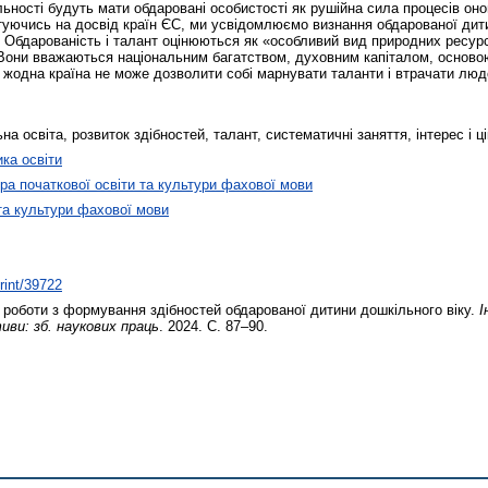
ьності будуть мати обдаровані особистості як рушійна сила процесів он
нтуючись на досвід країн ЄС, ми усвідомлюємо визнання обдарованої дити
 Обдарованість і талант оцінюються як «особливий вид природних ресурсі
]. Вони вважаються національним багатством, духовним капіталом, осно
, жодна країна не може дозволити собі марнувати таланти і втрачати люд
а освіта, розвиток здібностей, талант, систематичні заняття, інтерес і ці
ика освіти
а початкової освіти та культури фахової мови
та культури фахової мови
print/39722
роботи з формування здібностей обдарованої дитини дошкільного віку.
І
иви: зб. наукових праць
. 2024. С. 87–90.