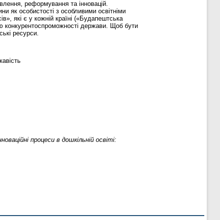
овлення, реформування та інновацій.
ни як особистості з особливими освітніми
в», які є у кожній країні («Будапештська
вою конкурентоспроможності держави. Щоб бути
ські ресурси.
кавість
нноваційні процеси в дошкільній освіті: