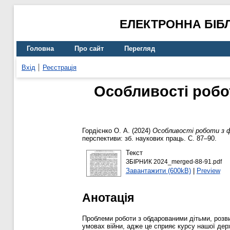
ЕЛЕКТРОННА БІБ
Головна
Про сайт
Перегляд
Вхід
Реєстрація
Особливості робо
Гордієнко О. А.
(2024)
Особливості роботи з ф
перспективи: зб. наукових праць. С. 87–90.
Текст
ЗБІРНИК 2024_merged-88-91.pdf
Завантажити (600kB)
|
Preview
Анотація
Проблеми роботи з обдарованими дітьми, розви
умовах війни, адже це сприяє курсу нашої дер