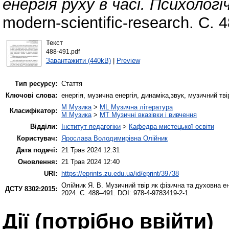
енергія руху в часі. Психолог
modern-scientific-research. С.
Текст
488-491.pdf
Завантажити (440kB)
|
Preview
Тип ресурсу:
Стаття
Ключові слова:
енергія, музична енергія, динаміка,звук, музичний тв
M Музика
>
ML Музична література
Класифікатор:
M Музика
>
MT Музичні вказівки і вивчення
Відділи:
Інститут педагогіки
>
Кафедра мистецької освіти
Користувач:
Ярослава Володимирівна Олійник
Дата подачі:
21 Трав 2024 12:31
Оновлення:
21 Трав 2024 12:40
URI:
https://eprints.zu.edu.ua/id/eprint/39738
Олійник Я. В.
Музичний твір як фізична та духовна ен
ДСТУ 8302:2015:
2024. С. 488–491. DOI: 978-4-9783419-2-1.
Дії ​​(потрібно ввійти)