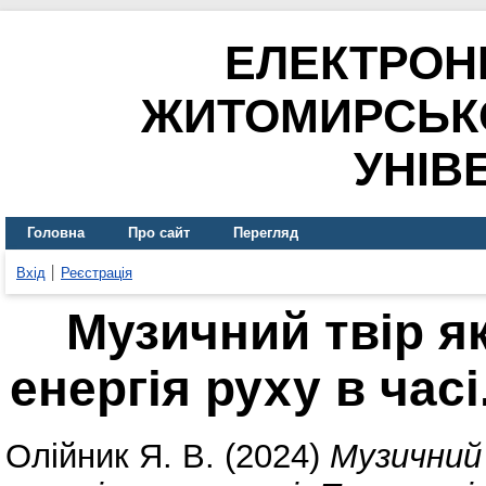
ЕЛЕКТРОН
ЖИТОМИРСЬК
УНІВ
Головна
Про сайт
Перегляд
Вхід
Реєстрація
Музичний твір я
енергія руху в час
Олійник Я. В.
(2024)
Музичний 