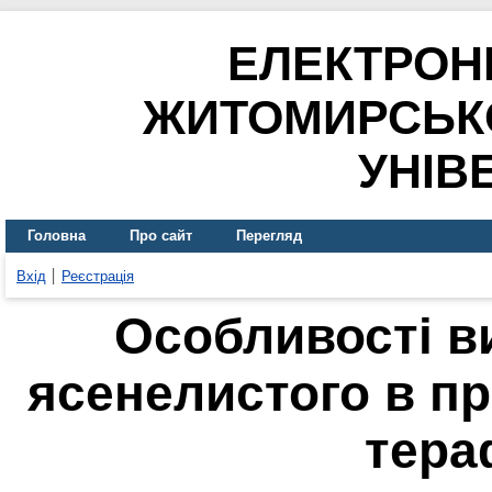
ЕЛЕКТРОН
ЖИТОМИРСЬК
УНІВ
Головна
Про сайт
Перегляд
Вхід
Реєстрація
Особливості в
ясенелистого в пр
тера