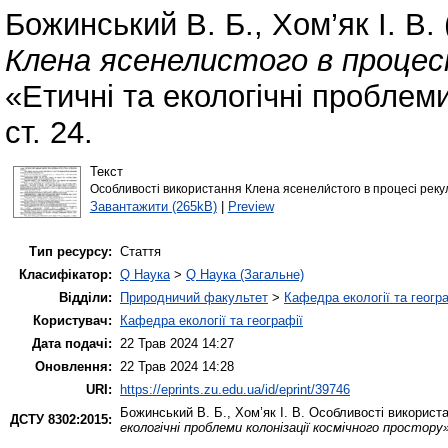
Божинський В. Б.
,
Хом’як І. В.
Клена ясенелистого в процес
«Етичні та екологічні проблеми
ст. 24.
Текст
Особливості використання Клена ясенели́стого в процесі рекул
Завантажити (265kB)
|
Preview
Тип ресурсу:
Стаття
Класифікатор:
Q Наука
>
Q Наука (Загальне)
Відділи:
Природничий факультет
>
Кафедра екології та геогр
Користувач:
Кафедра екології та географії
Дата подачі:
22 Трав 2024 14:27
Оновлення:
22 Трав 2024 14:28
URI:
https://eprints.zu.edu.ua/id/eprint/39746
Божинський В. Б.
,
Хом’як І. В.
Особливості використа
ДСТУ 8302:2015:
екологічні проблеми колонізації космічного простору