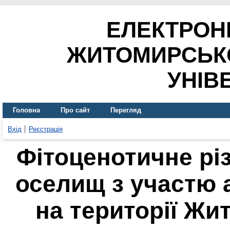
ЕЛЕКТРОН
ЖИТОМИРСЬК
УНІВ
Головна
Про сайт
Перегляд
Вхід
Реєстрація
Фітоценотичне рі
оселищ з участю 
на території Жи