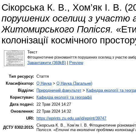
Сікорська К. В.
,
Хом’як І. В.
(2
порушених оселищ з участю а
Житомирського Полісся.
«Ети
колонізації космічного простор
Текст
Фітоценотичне різноманіття порушених оселищ з участю амбро
Завантажити (369kB)
|
Preview
Тип ресурсу:
Стаття
Класифікатор:
Q Наука
>
Q Наука (Загальне)
Відділи:
Природничий факультет
>
Кафедра екології та геогр
Користувач:
Кафедра екології та географії
Дата подачі:
22 Трав 2024 14:27
Оновлення:
22 Трав 2024 14:32
URI:
https://eprints.zu.edu.ua/id/eprint/39747
Сікорська К. В.
,
Хом’як І. В.
Фітоценотичне різноманіт
ДСТУ 8302:2015:
Полісся.
«Етичні та екологічні проблеми колонізації