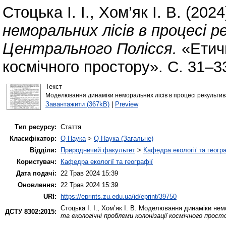
Стоцька І. І.
,
Хом’як І. В.
(2024
неморальних лісів в процесі р
Центрального Полісся.
«Етичн
космічного простору». С. 31–3
Текст
Моделювання динаміки неморальних лісів в процесі рекультивац
Завантажити (367kB)
|
Preview
Тип ресурсу:
Стаття
Класифікатор:
Q Наука
>
Q Наука (Загальне)
Відділи:
Природничий факультет
>
Кафедра екології та геогр
Користувач:
Кафедра екології та географії
Дата подачі:
22 Трав 2024 15:39
Оновлення:
22 Трав 2024 15:39
URI:
https://eprints.zu.edu.ua/id/eprint/39750
Стоцька І. І.
,
Хом’як І. В.
Моделювання динаміки немора
ДСТУ 8302:2015:
та екологічні проблеми колонізації космічного прост