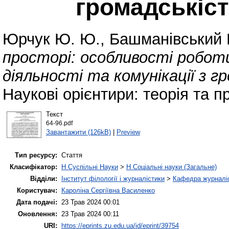
громадські
Юрчук Ю. Ю.
,
Башманівський В
просторі: особливості роботи
діяльності та комунікації з
Наукові орієнтири: теорія та 
Текст
64-96.pdf
Завантажити (126kB)
|
Preview
Тип ресурсу:
Стаття
Класифікатор:
H Суспільні Науки
>
H Соціальні науки (Загальне)
Відділи:
Інститут філології і журналістики
>
Кафедра журналіс
Користувач:
Кароліна Сергіївна Василенко
Дата подачі:
23 Трав 2024 00:01
Оновлення:
23 Трав 2024 00:11
URI:
https://eprints.zu.edu.ua/id/eprint/39754