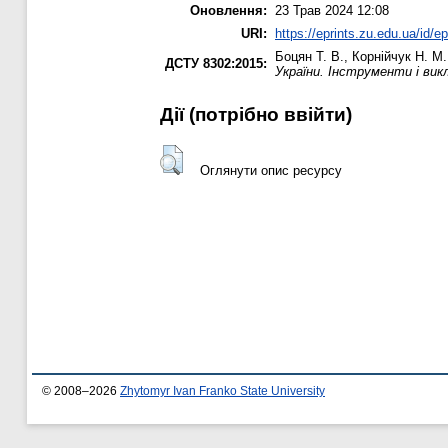
Оновлення:
23 Трав 2024 12:08
URI:
https://eprints.zu.edu.ua/id/e
Боцян Т. В.
,
Корнійчук Н. М.
ДСТУ 8302:2015:
України. Інструменти і вик
Дії ​​(потрібно ввійти)
Оглянути опис ресурсу
© 2008–2026
Zhytomyr Ivan Franko State University