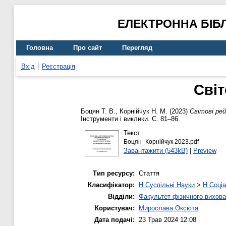
ЕЛЕКТРОННА БІБ
Головна
Про сайт
Перегляд
Вхід
Реєстрація
Світ
Боцян Т. В.
,
Корнійчук Н. М.
(2023)
Світові рей
Інструменти і виклики. С. 81–86.
Текст
Боцян_Корнійчук 2023.pdf
Завантажити (543kB)
|
Preview
Тип ресурсу:
Стаття
Класифікатор:
H Суспільні Науки
>
H Соціа
Відділи:
Факультет фізичного вихова
Користувач:
Мирослава Оксюта
Дата подачі:
23 Трав 2024 12:08