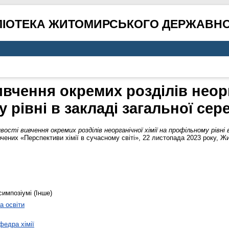
ЛІОТЕКА ЖИТОМИРСЬКОГО ДЕРЖАВНО
вчення окремих розділів неорга
рівні в закладі загальної сер
ості вивчення окремих розділів неорганічної хімії на профільному рівні в
ених «Перспективи хімії в сучасному світі», 22 листопада 2023 року, Жи
симпозіумі (Інше)
а освіти
федра хімії