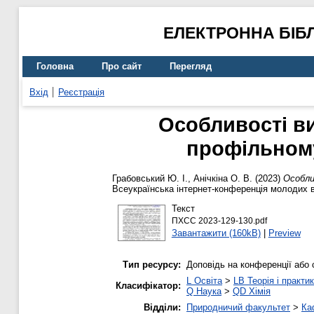
ЕЛЕКТРОННА БІБ
Головна
Про сайт
Перегляд
Вхід
Реєстрація
Особливості ви
профільному 
Грабовський Ю. І.
,
Анічкіна О. В.
(2023)
Особлив
Всеукраїнська інтернет-конференція молодих вч
Текст
ПХСС 2023-129-130.pdf
Завантажити (160kB)
|
Preview
Тип ресурсу:
Доповідь на конференції або 
L Освіта
>
LB Теорія і практик
Класифікатор:
Q Наука
>
QD Хімія
Відділи:
Природничий факультет
>
Ка