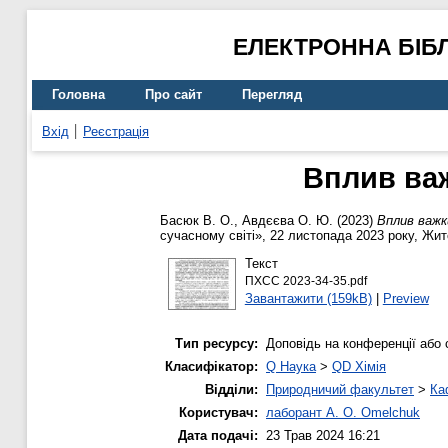
ЕЛЕКТРОННА БІБ
Головна
Про сайт
Перегляд
Вхід
Реєстрація
Вплив ва
Басюк В. О.
,
Авдєєва О. Ю.
(2023)
Вплив важк
сучасному світі», 22 листопада 2023 року, Жит
Текст
ПХСС 2023-34-35.pdf
Завантажити (159kB)
|
Preview
Тип ресурсу:
Доповідь на конференції або 
Класифікатор:
Q Наука
>
QD Хімія
Відділи:
Природничий факультет
>
Ка
Користувач:
лаборант A. O. Omelchuk
Дата подачі:
23 Трав 2024 16:21