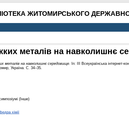
ЛІОТЕКА ЖИТОМИРСЬКОГО ДЕРЖАВНО
жких металів на навколишнє с
их металів на навколишнє середовище.
In: ІІІ Всеукраїнська інтернет-к
омир, Україна. С. 34–35.
симпозіумі (Інше)
федра хімії