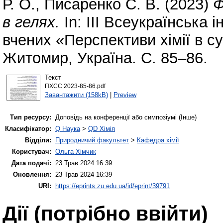
Р. О.
,
Писаренко С. В.
(2023)
Ф
в гелях.
In: ІІІ Всеукраїнська
вчених «Перспективи хімії в с
Житомир, Україна. С. 85–86.
Текст
ПХСС 2023-85-86.pdf
Завантажити (158kB)
|
Preview
Тип ресурсу:
Доповідь на конференції або симпозіумі (Інше)
Класифікатор:
Q Наука
>
QD Хімія
Відділи:
Природничий факультет
>
Кафедра хімії
Користувач:
Ольга Хімчик
Дата подачі:
23 Трав 2024 16:39
Оновлення:
23 Трав 2024 16:39
URI:
https://eprints.zu.edu.ua/id/eprint/39791
Дії ​​(потрібно ввійти)