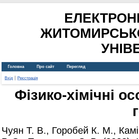
ЕЛЕКТРОН
ЖИТОМИРСЬК
УНІВ
Головна
Про сайт
Перегляд
Вхід
Реєстрація
Фізико-хімічні ос
Чуян Т. В.
,
Горобей К. М.
,
Камі